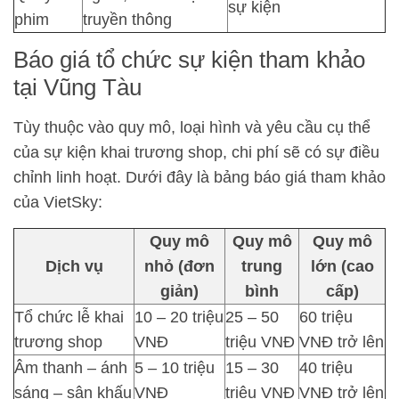
sự kiện
phim
truyền thông
Báo giá tổ chức sự kiện tham khảo
tại Vũng Tàu
Tùy thuộc vào quy mô, loại hình và yêu cầu cụ thể
của sự kiện khai trương shop, chi phí sẽ có sự điều
chỉnh linh hoạt. Dưới đây là bảng báo giá tham khảo
của VietSky:
Quy mô
Quy mô
Quy mô
Dịch vụ
nhỏ (đơn
trung
lớn (cao
giản)
bình
cấp)
Tổ chức lễ khai
10 – 20 triệu
25 – 50
60 triệu
trương shop
VNĐ
triệu VNĐ
VNĐ trở lên
Âm thanh – ánh
5 – 10 triệu
15 – 30
40 triệu
sáng – sân khấu
VNĐ
triệu VNĐ
VNĐ trở lên