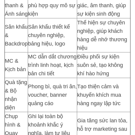
thanh &
phù hợp quy mô sự
giác, âm thanh, giúp
Ánh sáng
kiện
sự kiện sinh động
Thể hiện sự chuyên
Sân khấu
Sân khấu thiết kế
nghiệp, giúp khách
&
chuyên nghiệp,
hàng dễ nhớ thương
Backdrop
bảng hiệu, logo
hiệu
MC dẫn dắt chương
Điều phối sự kiện
MC &
trình linh hoạt, kịch
suôn sẻ, tạo không
Kịch bản
bản chi tiết
khí hào hứng
Quà tặng
Phong bì, quà tri ân,
Tạo thiện cảm và
& Bộ
voucher, banner
khuyến khích mua
nhận
quảng cáo
hàng ngay lập tức
diện
Chụp
Ghi lại toàn bộ
Gia tăng sức lan tỏa,
hình &
khoảnh khắc ý
hỗ trợ marketing sau
Quay
nghĩa, làm tư liệu