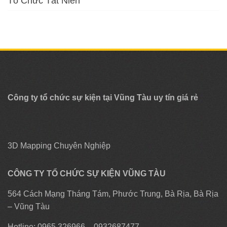
Tổ Chức Tất Niên
Công ty tổ chức sự kiện tại Vũng Tàu uy tín giá rẻ
3D Mapping Chuyên Nghiệp
CÔNG TY TỔ CHỨC SỰ KIỆN VŨNG TÀU
564 Cách Mạng Tháng Tám, Phước Trung, Bà Rịa, Bà Rịa
– Vũng Tàu
Hotline: 0965 326966 – 0932687477