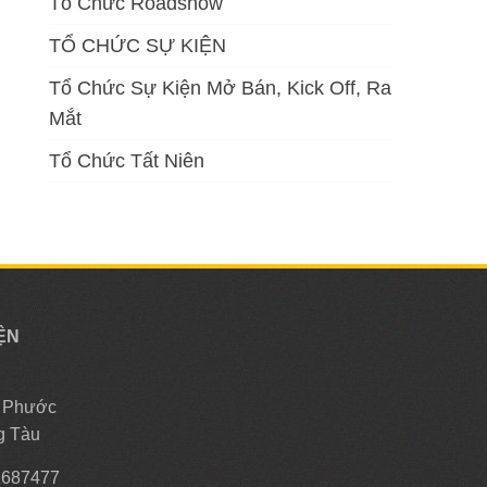
Tổ Chức Roadshow
TỔ CHỨC SỰ KIỆN
Tổ Chức Sự Kiện Mở Bán, Kick Off, Ra
Mắt
Tổ Chức Tất Niên
ỆN
, Phước
g Tàu
2687477