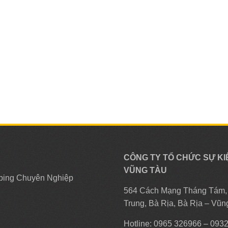
CÔNG TY TỔ CHỨC SỰ KI
VŨNG TÀU
ping Chuyên Nghiệp
564 Cách Mạng Tháng Tám
Trung, Bà Rịa, Bà Rịa – Vũn
Hotline: 0965 326966 – 093