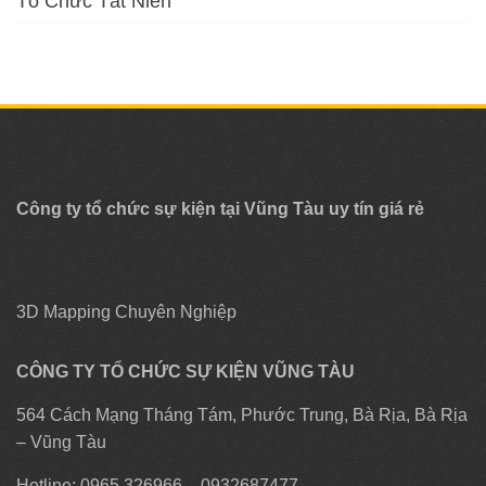
Tổ Chức Tất Niên
Công ty tổ chức sự kiện tại Vũng Tàu uy tín giá rẻ
3D Mapping Chuyên Nghiệp
CÔNG TY TỔ CHỨC SỰ KIỆN VŨNG TÀU
564 Cách Mạng Tháng Tám, Phước Trung, Bà Rịa, Bà Rịa
– Vũng Tàu
Hotline: 0965 326966 – 0932687477