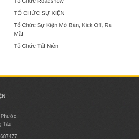
Tổ Chức Roadshow
TỔ CHỨC SỰ KIỆN
Tổ Chức Sự Kiện Mở Bán, Kick Off, Ra
Mắt
Tổ Chức Tất Niên
ỆN
, Phước
g Tàu
2687477