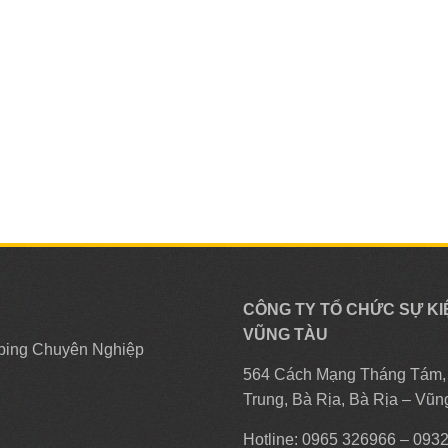
CÔNG TY TỔ CHỨC SỰ KI
VŨNG TÀU
ping Chuyên Nghiệp
564 Cách Mạng Tháng Tám
Trung, Bà Rịa, Bà Rịa – Vũn
Hotline: 0965 326966 – 093