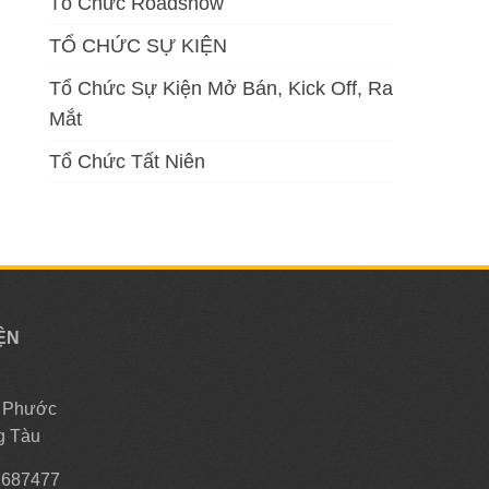
Tổ Chức Roadshow
TỔ CHỨC SỰ KIỆN
Tổ Chức Sự Kiện Mở Bán, Kick Off, Ra
Mắt
Tổ Chức Tất Niên
ỆN
, Phước
g Tàu
2687477