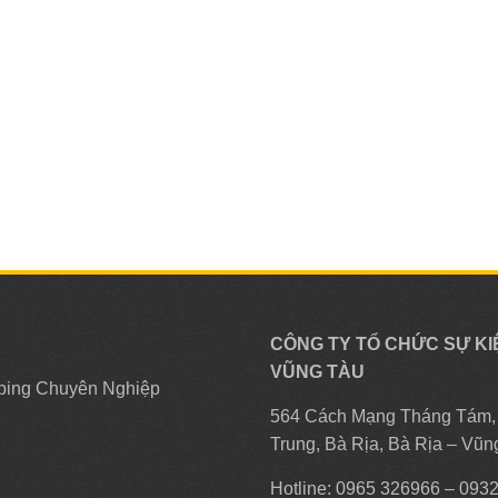
CÔNG TY TỔ CHỨC SỰ KI
VŨNG TÀU
ping Chuyên Nghiệp
564 Cách Mạng Tháng Tám
Trung, Bà Rịa, Bà Rịa – Vũn
Hotline: 0965 326966 – 093