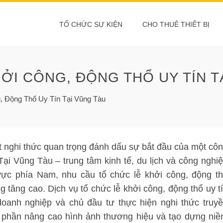
TỔ CHỨC SỰ KIỆN
CHO THUÊ THIẾT BỊ
ỞI CÔNG, ĐỘNG THỔ UY TÍN T
, Động Thổ Uy Tín Tại Vũng Tàu
 nghi thức quan trọng đánh dấu sự bắt đầu của một cô
Tại Vũng Tàu – trung tâm kinh tế, du lịch và công nghi
vực phía Nam, nhu cầu tổ chức lễ khởi công, động t
g tăng cao. Dịch vụ tổ chức lễ khởi công, động thổ uy t
doanh nghiệp và chủ đầu tư thực hiện nghi thức truy
p phần nâng cao hình ảnh thương hiệu và tạo dựng ni