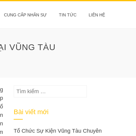
CUNG CẤP NHÂN SỰ
TIN TỨC
LIÊN HỆ
ẠI VŨNG TÀU
Tìm
ng
kiếm
ệp
cho:
hổ
Bài viết mới
ín
ền
Tổ Chức Sự Kiện Vũng Tàu Chuyên
ềm