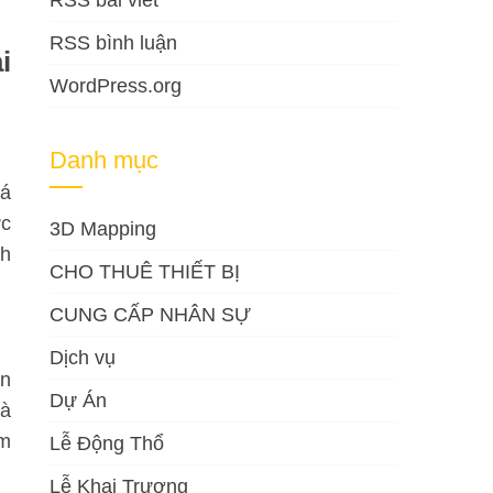
RSS bài viết
RSS bình luận
i
WordPress.org
Danh mục
iá
ức
3D Mapping
nh
CHO THUÊ THIẾT BỊ
CUNG CẤP NHÂN SỰ
Dịch vụ
ên
Dự Án
và
ảm
Lễ Động Thổ
Lễ Khai Trương