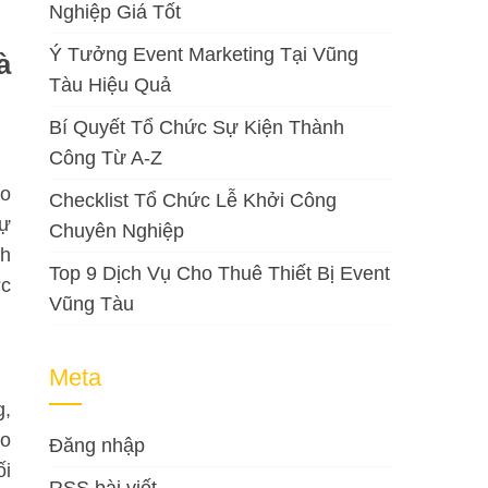
Nghiệp Giá Tốt
Ý Tưởng Event Marketing Tại Vũng
à
Tàu Hiệu Quả
Bí Quyết Tổ Chức Sự Kiện Thành
Công Từ A-Z
áo
Checklist Tổ Chức Lễ Khởi Công
sự
Chuyên Nghiệp
nh
Top 9 Dịch Vụ Cho Thuê Thiết Bị Event
ợc
Vũng Tàu
Meta
g,
ao
Đăng nhập
ối