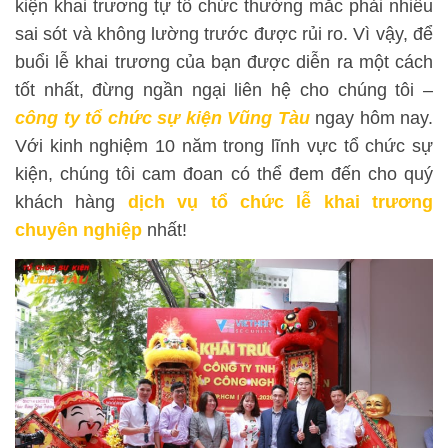
kiện khai trương tự tổ chức thường mắc phải nhiều
sai sót và không lường trước được rủi ro. Vì vậy, để
buổi lễ khai trương của bạn được diễn ra một cách
tốt nhất, đừng ngần ngại liên hệ cho chúng tôi –
công ty tổ chức sự kiện Vũng Tàu
ngay hôm nay.
Với kinh nghiệm 10 năm trong lĩnh vực tổ chức sự
kiện, chúng tôi cam đoan có thể đem đến cho quý
khách hàng
dịch vụ tổ chức lễ khai trương
chuyên nghiệp
nhất!