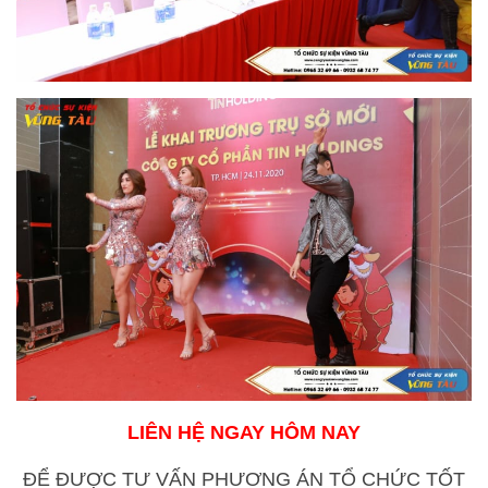
LIÊN HỆ NGAY HÔM NAY
ĐỂ ĐƯỢC TƯ VẤN PHƯƠNG ÁN TỔ CHỨC TỐT