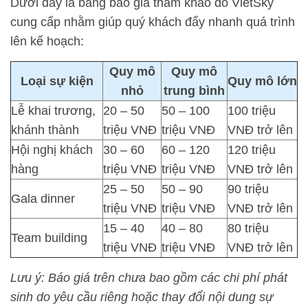
Dưới đây là bảng báo giá tham khảo do VietSky
cung cấp nhằm giúp quý khách đẩy nhanh quá trình
lên kế hoạch:
Quy mô
Quy mô
Loại sự kiện
Quy mô lớn
nhỏ
trung bình
Lễ khai trương,
20 – 50
50 – 100
100 triệu
khánh thành
triệu VNĐ
triệu VNĐ
VNĐ trở lên
Hội nghị khách
30 – 60
60 – 120
120 triệu
hàng
triệu VNĐ
triệu VNĐ
VNĐ trở lên
25 – 50
50 – 90
90 triệu
Gala dinner
triệu VNĐ
triệu VNĐ
VNĐ trở lên
15 – 40
40 – 80
80 triệu
Team building
triệu VNĐ
triệu VNĐ
VNĐ trở lên
Lưu ý: Báo giá trên chưa bao gồm các chi phí phát
sinh do yêu cầu riêng hoặc thay đổi nội dung sự