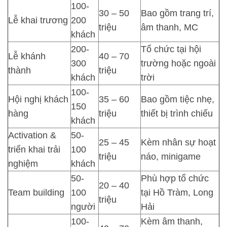
100-
30 – 50
Bao gồm trang trí,
Lễ khai trương
200
triệu
âm thanh, MC
khách
200-
Tổ chức tại hội
Lễ khánh
40 – 70
300
trường hoặc ngoài
thành
triệu
khách
trời
100-
Hội nghị khách
35 – 60
Bao gồm tiệc nhẹ,
150
hàng
triệu
thiết bị trình chiếu
khách
Activation &
50-
25 – 45
Kèm nhân sự hoạt
triển khai trải
100
triệu
náo, minigame
nghiệm
khách
50-
Phù hợp tổ chức
20 – 40
Team building
100
tại Hồ Tràm, Long
triệu
người
Hải
100-
Kèm âm thanh,